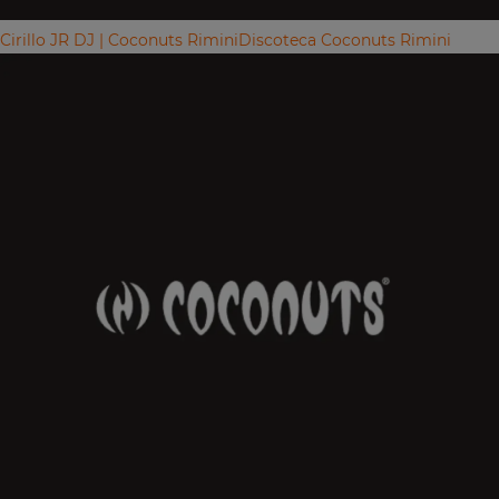
Cirillo JR DJ | Coconuts Rimini
Discoteca Coconuts Rimini