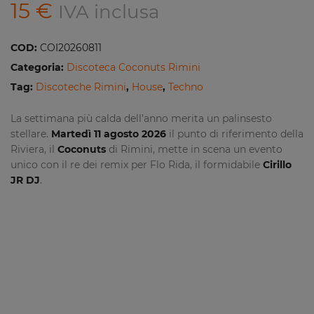
15
€
IVA inclusa
COD:
COI20260811
Categoria:
Discoteca Coconuts Rimini
Tag:
Discoteche Rimini
,
House
,
Techno
La settimana più calda dell’anno merita un palinsesto
stellare.
Martedì 11 agosto 2026
il punto di riferimento della
Riviera, il
Coconuts
di Rimini, mette in scena un evento
unico con il re dei remix per Flo Rida, il formidabile
Cirillo
JR DJ
.