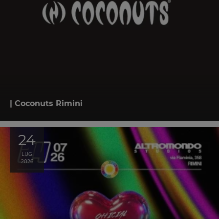
| Coconuts Rimini
24
LUG
2026