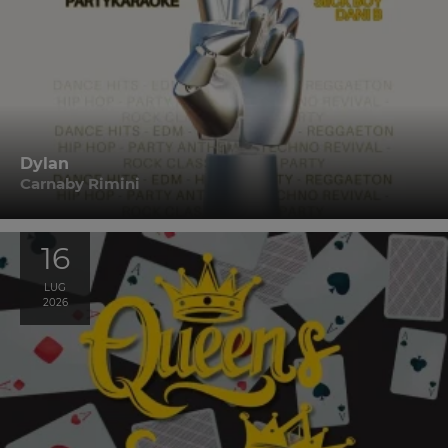
Dylan
Carnaby Rimini
16
LUG
2026