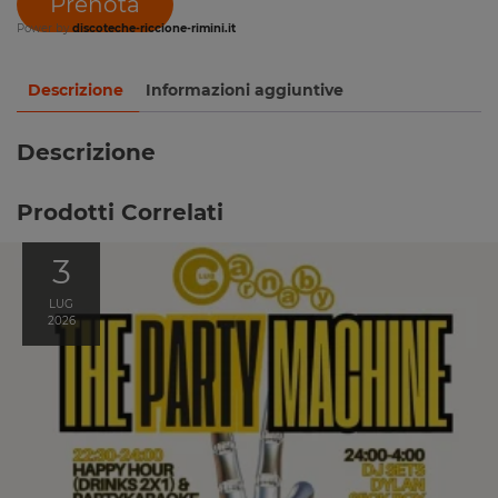
Prenota
Power by
discoteche-riccione-rimini.it
Descrizione
Informazioni aggiuntive
Descrizione
Prodotti Correlati
3
LUG
2026