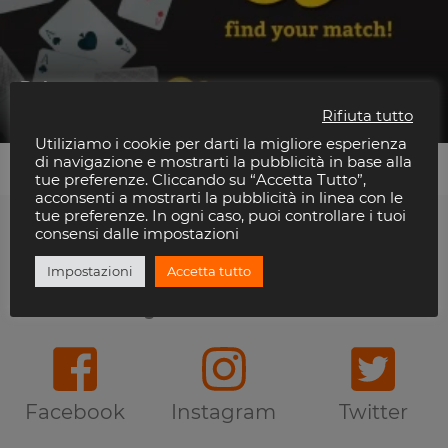
Dylan
Carnaby Rimini
Rifiuta tutto
Utiliziamo i cookie per darti la migliore esperienza
di navigazione e mostrarti la pubblicità in base alla
tue preferenze. Cliccando su “Accetta Tutto”,
acconsenti a mostrarti la pubblicità in linea con le
tue preferenze. In ogni caso, puoi controllare i tuoi
consensi dalle impostazioni
Ti piace Riviera Disco?
Impostazioni
Accetta tutto
Seguici anche sui Social
Facebook
Instagram
Twitter