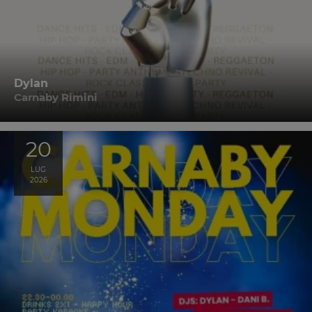
Dylan
Carnaby Rimini
20
LUG
2026