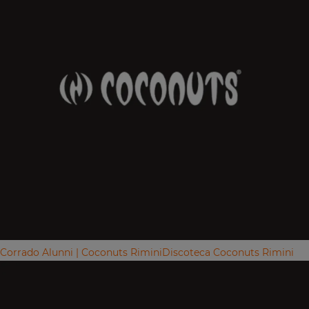
Corrado Alunni | Coconuts Rimini
Discoteca Coconuts Rimini