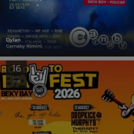
Dylan
Carnaby Rimini
16
LUG
2026