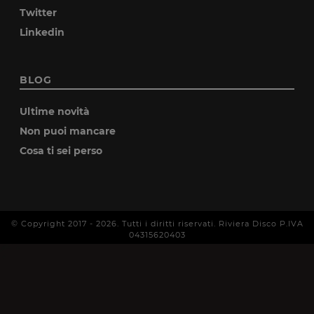
Twitter
Linkedin
BLOG
Ultime novità
Non puoi mancare
Cosa ti sei perso
© Copyright 2017 -
2026
. Tutti i diritti riservati. Riviera Disco P.IVA
04315620403