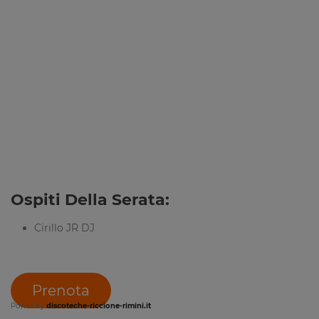
Ospiti Della Serata:
Cirillo JR DJ
Prenota
Power by
discoteche-riccione-rimini.it