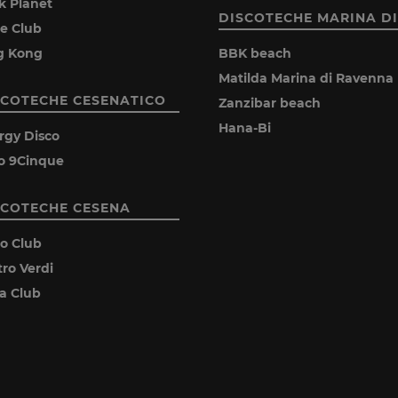
k Planet
DISCOTECHE MARINA DI
ie Club
g Kong
BBK beach
Matilda Marina di Ravenna
SCOTECHE CESENATICO
Zanzibar beach
Hana-Bi
rgy Disco
o 9Cinque
SCOTECHE CESENA
ro Club
tro Verdi
ia Club