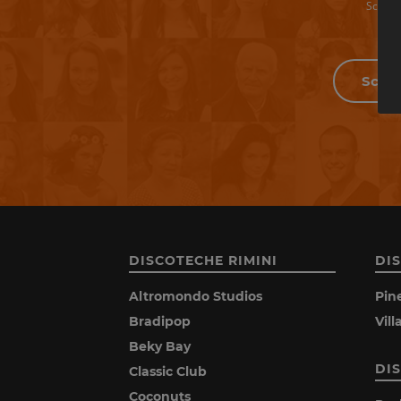
Scrivi 
DISCOTECHE RIMINI
DI
Altromondo Studios
Pin
Bradipop
Vil
Beky Bay
DI
Classic Club
Coconuts