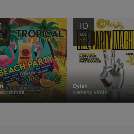
8
10
UG
LUG
26
2026
an
Dylan
aby Rimini
Carnaby Rimini