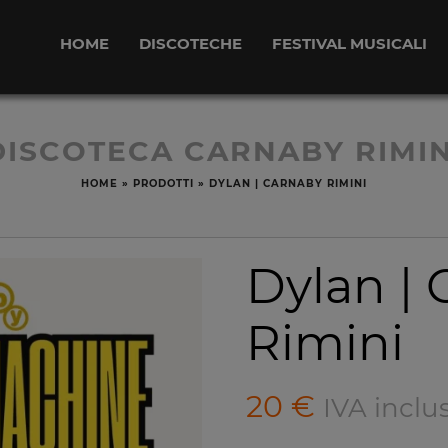
HOME
DISCOTECHE
FESTIVAL MUSICALI
DISCOTECA CARNABY RIMIN
HOME
»
PRODOTTI
»
DYLAN | CARNABY RIMINI
Dylan |
Rimini
20
€
IVA inclu