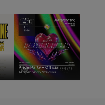
24
LUG
2026
Pride Party – Official
Altromondo Studios