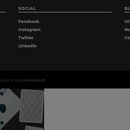
SOCIAL
B
Facebook
Ul
Instagram
No
Twitter
Co
Linkedin
era Disco P.IVA 04315620403