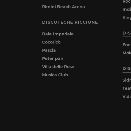
Roc
Rimini Beach Arena
Ind
Kin
DISCOTECHE RICCIONE
DI
Baia Imperiale
Cocoricò
Ene
Pascia
Mol
Peter pan
Villa delle Rose
DI
Musica Club
Sid
Tea
Vid