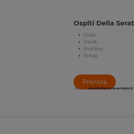
Ospiti Della Serat
Dylan
DaniB
Slick Boy
Polcap
Prenota
Power by
discoteche-riccione-rimini.it