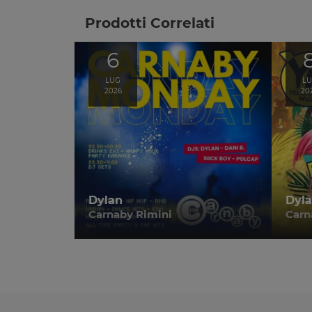
Prodotti Correlati
6
LUG
L
2026
20
Dylan
Dyl
Carnaby Rimini
Carn