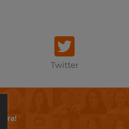
Twitter
iera!