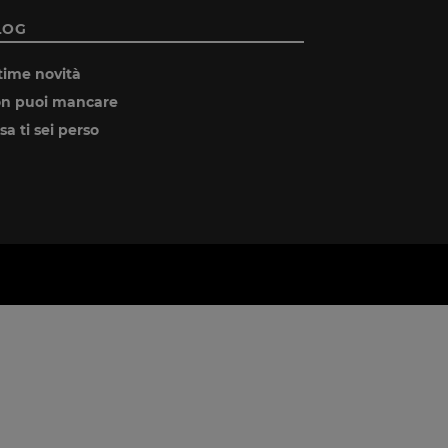
LOG
time novità
n puoi mancare
sa ti sei perso