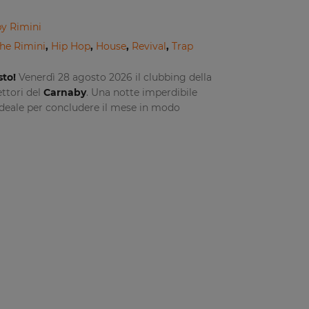
y Rimini
he Rimini
,
Hip Hop
,
House
,
Revival
,
Trap
sto!
Venerdì 28 agosto 2026 il clubbing della
ettori del
Carnaby
. Una notte imperdibile
l’ideale per concludere il mese in modo