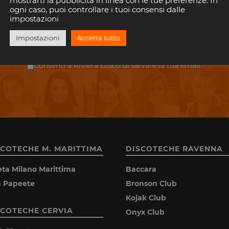
mostrarti la pubblicità in linea con le tue preferenze. In
il tuo indirizzo email per rimanere aggiornato con gli eventi nelle discoteche della 
ogni caso, puoi controllare i tuoi consensi dalle
È gratis!. E puoi disiscriverti quando vuoi.
impostazioni
Impostazioni
Accetta tutto
ISCRIVITI
Consenti a Riviera Disco di salvare la tua email.
SCOTECHE M. MARITTIMA
DISCOTECHE RAVENNA
eta Milano Marittima
Baccara
la Papeete
Bronson Club
Kojak Club
SCOTECHE CERVIA
Onyx Club