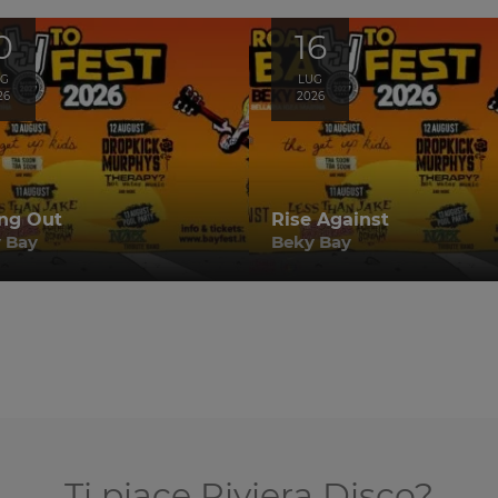
0
16
UG
LUG
26
2026
ng Out
Rise Against
 Bay
Beky Bay
Ti piace Riviera Disco?