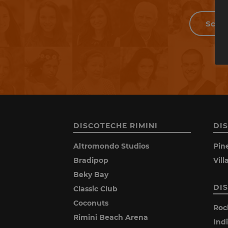
DISCOTECHE RIMINI
DI
Altromondo Studios
Pin
Bradipop
Vil
Beky Bay
DI
Classic Club
Coconuts
Roc
Rimini Beach Arena
Ind