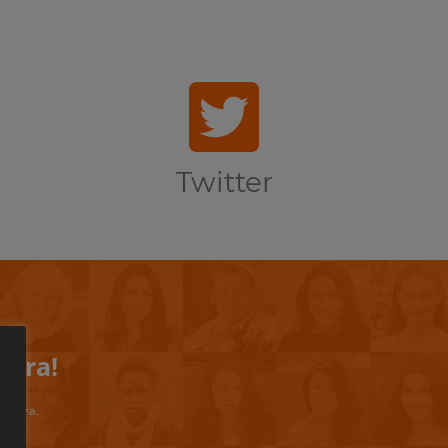
Twitter
iera!
riviera.