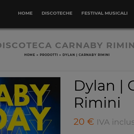
HOME
DISCOTECHE
FESTIVAL MUSICALI
DISCOTECA CARNABY RIMIN
HOME
»
PRODOTTI
»
DYLAN | CARNABY RIMINI
Dylan |
Rimini
20
€
IVA inclu