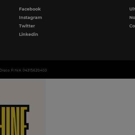
Facebook
Ul
Instagram
No
Twitter
Co
Linkedin
era Disco P.IVA 04315620403