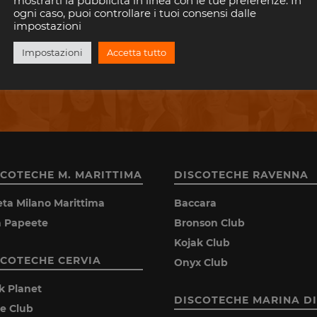
mostrarti la pubblicità in linea con le tue preferenze. In
ogni caso, puoi controllare i tuoi consensi dalle
impostazioni
ISCRIVITI
Impostazioni
Accetta tutto
Consenti a Riviera Disco di salvare la tua email.
SCOTECHE M. MARITTIMA
DISCOTECHE RAVENNA
eta Milano Marittima
Baccara
la Papeete
Bronson Club
Kojak Club
SCOTECHE CERVIA
Onyx Club
k Planet
DISCOTECHE MARINA DI
ie Club