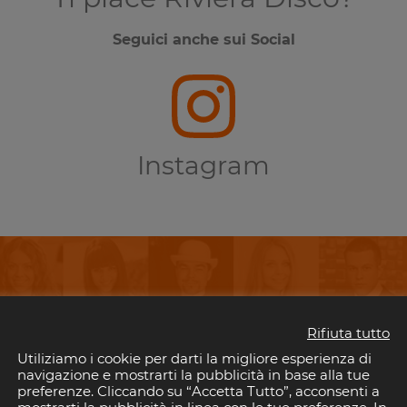
Seguici anche sui Social
Instagram
perderti i tuoi eventi preferiti in Riv
Rifiuta tutto
Utiliziamo i cookie per darti la migliore esperienza di
il tuo indirizzo email per rimanere aggiornato con gli eventi nelle discoteche della 
navigazione e mostrarti la pubblicità in base alla tue
È gratis!. E puoi disiscriverti quando vuoi.
preferenze. Cliccando su “Accetta Tutto”, acconsenti a