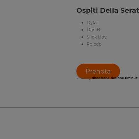
Ospiti Della Serat
Dylan
DaniB
Slick Boy
Polcap
Prenota
Power by
discoteche-riccione-rimini.it