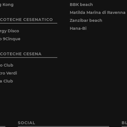
g Kong
BBK beach
Matilda Marina di Ravenna
SCOTECHE CESENATICO
Zanzibar beach
Hana-Bi
rgy Disco
o 9Cinque
SCOTECHE CESENA
ro Club
tro Verdi
ia Club
SOCIAL
B