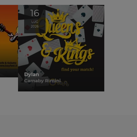
16
LUG
2026
Dylan
Carnaby Rimini