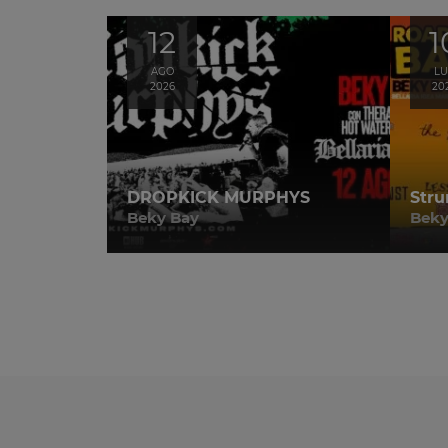
12
1
AGO
L
2026
20
DROPKICK MURPHYS
Stru
Beky Bay
Beky