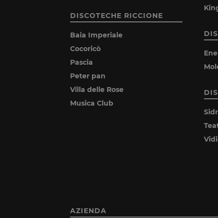
Kin
DISCOTECHE RICCIONE
DI
Baia Imperiale
Cocoricò
Ene
Pascia
Mol
Peter pan
Villa delle Rose
DI
Musica Club
Sid
Tea
Vid
AZIENDA