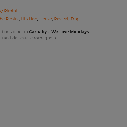
y Rimini
he Rimini
,
Hip Hop
,
House
,
Revival
,
Trap
laborazione tra
Carnaby
e
We Love Mondays
rtanti dell’estate romagnola.