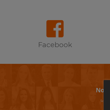
Facebook
Non 
Scrivi 