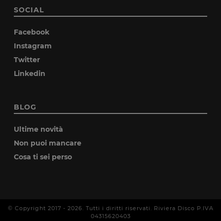
SOCIAL
Facebook
Instagram
Twitter
Linkedin
BLOG
Ultime novità
Non puoi mancare
Cosa ti sei perso
© Copyright 2017 -
2026
. Tutti i diritti riservati. Riviera Disco P.IVA
04315620403