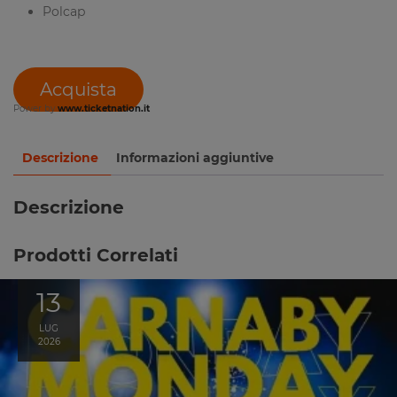
Polcap
Acquista
Power by
www.ticketnation.it
Descrizione
Informazioni aggiuntive
Descrizione
Prodotti Correlati
13
LUG
2026