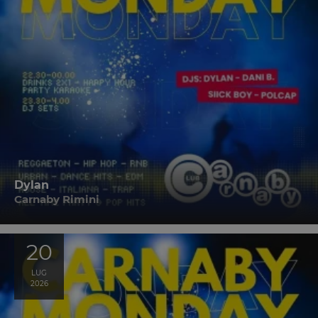
Dylan
Carnaby Rimini
20
LUG
2026