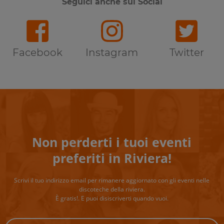
Seguici anche sui Social
Facebook
Instagram
Twitter
Non perderti i tuoi eventi
preferiti in Riviera!
Scrivi il tuo indirizzo email per rimanere aggiornato con gli eventi nelle
discoteche della riviera.
È gratis!. E puoi disiscriverti quando vuoi.