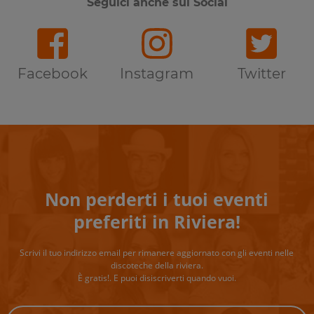
Seguici anche sui Social
Facebook
Instagram
Twitter
Non perderti i tuoi eventi
preferiti in Riviera!
Scrivi il tuo indirizzo email per rimanere aggiornato con gli eventi nelle
discoteche della riviera.
È gratis!. E puoi disiscriverti quando vuoi.