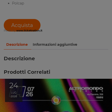
Polcap
Acquista
Power by
www.ticketnation.it
Descrizione
Informazioni aggiuntive
Descrizione
Prodotti Correlati
24
LUG
2026