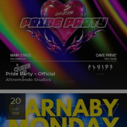
Pride Party – Official
Altromondo Studios
20
LUG
2026