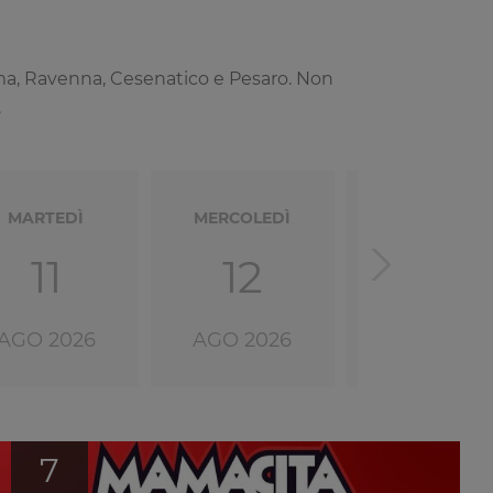
ttima, Ravenna, Cesenatico e Pesaro. Non
.
MARTEDÌ
MERCOLEDÌ
GIOVEDÌ
11
12
13
AGO 2026
AGO 2026
AGO 2026
7