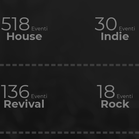
622
35
Eventi
Eventi
House
Indie
163
21
Eventi
Eventi
Revival
Rock