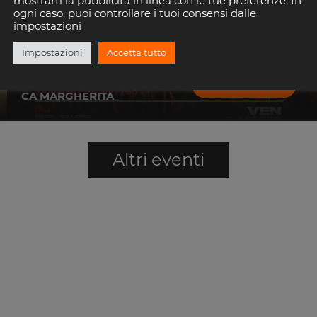
mostrarti la pubblicità in linea con le tue preferenze. In
ogni caso, puoi controllare i tuoi consensi dalle
impostazioni
Impostazioni
Accetta tutto
La Vieja Esquela
SCOPRI
CA MARGHERITA
Altri eventi