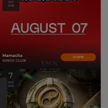
AGO
2026
Mamacita
SCOPRI
KINGS CLUB
7
AGO
2026