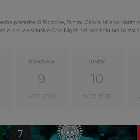
coteche preferite di Riccione, Rimini, Cervia, Milano Mari
 e le sue esclusive One-Night nei locali più belli d’Italia
DOMENICA
LUNEDÌ
9
10
AGO 2026
AGO 2026
7