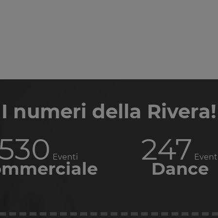
I numeri della Rivera!
637
296
Eventi
Event
mmerciale
Dance