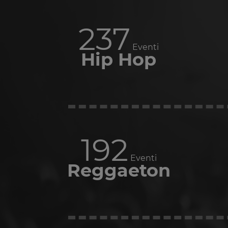
284
Eventi
Hip Hop
230
Eventi
Reggaeton