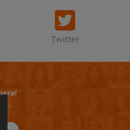
Twitter
iera!
riviera.