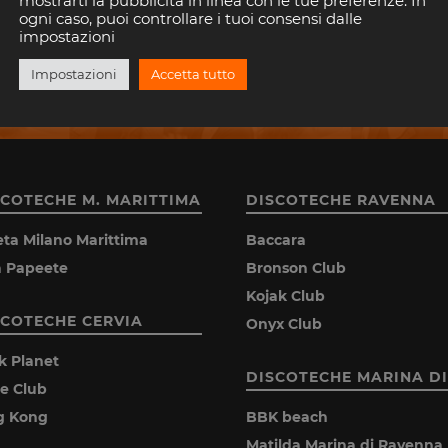
mostrarti la pubblicità in linea con le tue preferenze. In
ogni caso, puoi controllare i tuoi consensi dalle
impostazioni
Consenti a Riviera Disco di salvare la tua email.
Impostazioni
Accetta tutto
SCOTECHE M. MARITTIMA
DISCOTECHE RAVENNA
eta Milano Marittima
Baccara
la Papeete
Bronson Club
Kojak Club
SCOTECHE CERVIA
Onyx Club
k Planet
DISCOTECHE MARINA DI
ie Club
g Kong
BBK beach
Matilda Marina di Ravenna