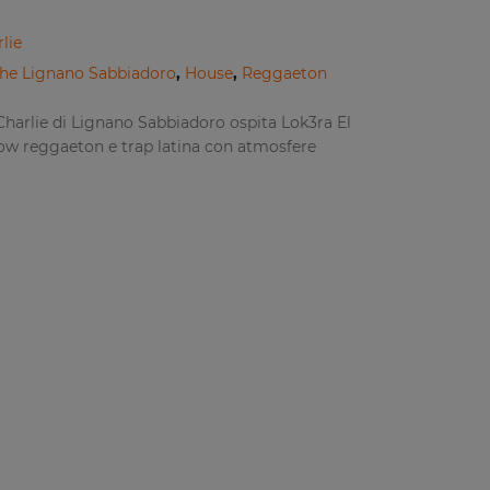
lie
he Lignano Sabbiadoro
,
House
,
Reggaeton
Charlie di Lignano Sabbiadoro ospita Lok3ra El
ow reggaeton e trap latina con atmosfere