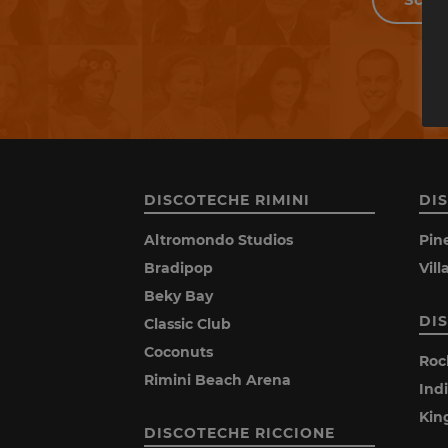
DISCOTECHE RIMINI
DI
Altromondo Studios
Pin
Bradipop
Vil
Beky Bay
DI
Classic Club
Coconuts
Roc
Rimini Beach Arena
Ind
Kin
DISCOTECHE RICCIONE