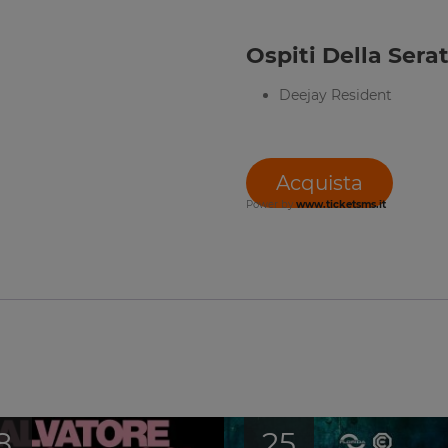
Ospiti Della Serat
Deejay Resident
Acquista
Power by
www.ticketsms.it
8
25