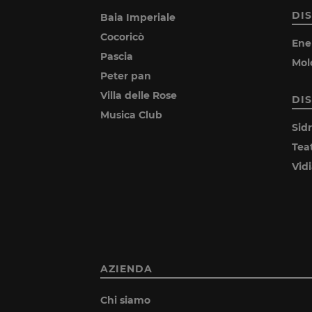
DI
Baia Imperiale
Cocoricò
Ene
Pascia
Mol
Peter pan
Villa delle Rose
DI
Musica Club
Sid
Tea
Vid
AZIENDA
Chi siamo