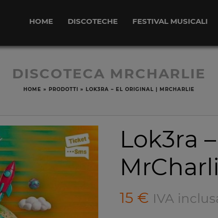
HOME
DISCOTECHE
FESTIVAL MUSICALI
DISCOTECA MRCHARLIE
HOME
»
PRODOTTI
»
LOK3RA – EL ORIGINAL | MRCHARLIE
Lok3ra – 
MrCharl
15
€
IVA inclus