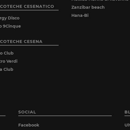
SCOTECHE CESENATICO
Zanzibar beach
Hana-Bi
rgy Disco
o 9Cinque
SCOTECHE CESENA
ro Club
tro Verdi
ia Club
SOCIAL
B
Facebook
Ul