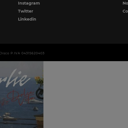
Instagram
No
Twitter
Co
Linkedin
era Disco P.IVA 04315620403