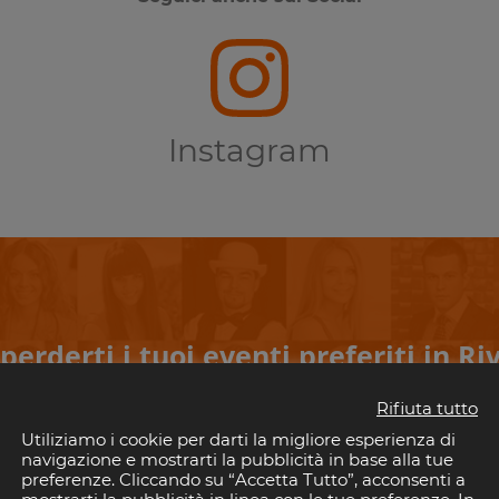
Instagram
perderti i tuoi eventi preferiti in Riv
il tuo indirizzo email per rimanere aggiornato con gli eventi nelle discoteche della 
Rifiuta tutto
È gratis!. E puoi disiscriverti quando vuoi.
Utiliziamo i cookie per darti la migliore esperienza di
navigazione e mostrarti la pubblicità in base alla tue
preferenze. Cliccando su “Accetta Tutto”, acconsenti a
ISCRIVITI