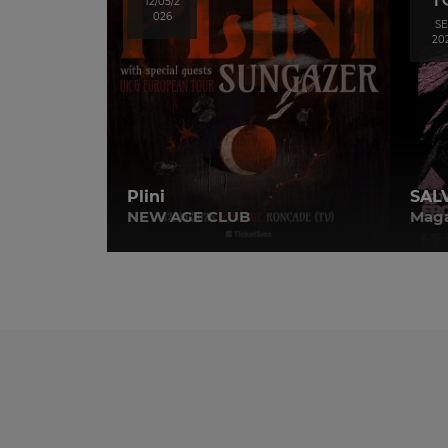
12/05/2
026
SE
20
Plini
SAL
NEW AGE CLUB
Maga