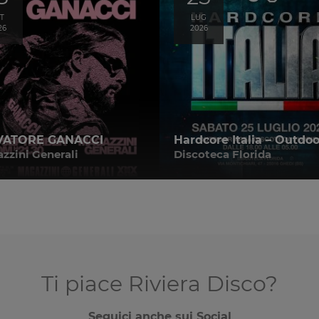
T
LUG
26
2026
VATORE GANACCI
Hardcore Italia – Outdoo
zzini Generali
Discoteca Florida
Ti piace Riviera Disco?
Seguici anche sui Social