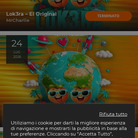
Lok3ra – El Original
TERMINATO
MrCharlie
24
LUG
2026
Lok3ra – El Original
TERMINATO
Rifiuta tutto
MrCharlie
Utiliziamo i cookie per darti la migliore esperienza
di navigazione e mostrarti la pubblicità in base alla
tue preferenze. Cliccando su “Accetta Tutto”,