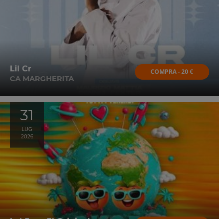
Lil Cr
COMPRA - 20 €
CA MARGHERITA
31
LUG
2026