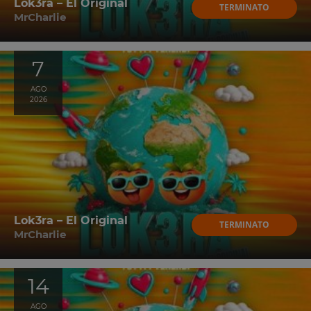
Lok3ra – El Original
TERMINATO
MrCharlie
7
AGO
2026
Lok3ra – El Original
TERMINATO
MrCharlie
14
AGO