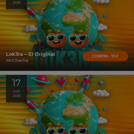
2026
Lok3ra – El Original
COMPRA - 15 €
MrCharlie
17
LUG
2026