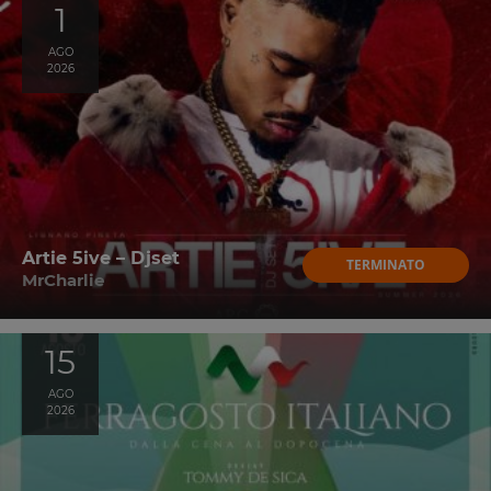
1
AGO
2026
Artie 5ive – Djset
TERMINATO
MrCharlie
15
AGO
2026