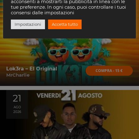
21
acconsenti a mostrarti la pubblicità in linea con le
tue preferenze. In ogni caso, puoi controllare i tuoi
AGO
consensi dalle impostazioni
2026
Impostazioni
Accetta tutto
Lok3ra – El Original
COMPRA - 15 €
MrCharlie
21
AGO
2026