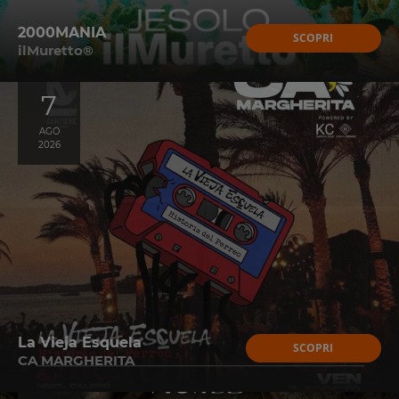
2000MANIA
SCOPRI
ilMuretto®
7
AGO
2026
La Vieja Esquela
SCOPRI
CA MARGHERITA