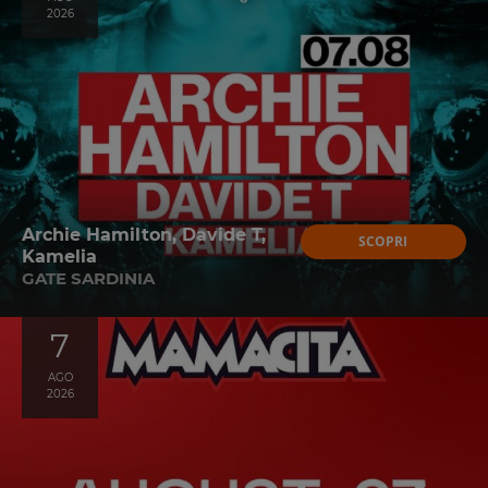
2026
Archie Hamilton, Davide T,
SCOPRI
Kamelia
GATE SARDINIA
7
AGO
2026