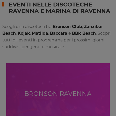
EVENTI NELLE DISCOTECHE
RAVENNA E MARINA DI RAVENNA
Scegli una discoteca tra
Bronson Club
,
Zanzibar
Beach
,
Kojak
,
Matilda
,
Baccara
e
BBk Beach
. Scopri
tutti gli eventi in programma per i prossimi giorni
suddivisi per genere musicale.
BRONSON RAVENNA