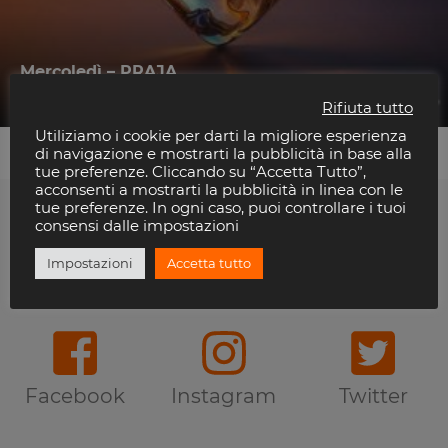
Mercoledì – PRAJA
Praja
Rifiuta tutto
Utiliziamo i cookie per darti la migliore esperienza
di navigazione e mostrarti la pubblicità in base alla
tue preferenze. Cliccando su “Accetta Tutto”,
acconsenti a mostrarti la pubblicità in linea con le
tue preferenze. In ogni caso, puoi controllare i tuoi
consensi dalle impostazioni
Ti piace Riviera Disco?
Impostazioni
Accetta tutto
Seguici anche sui Social
Facebook
Instagram
Twitter