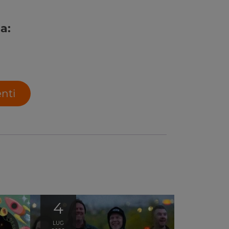
a:
enti
4
LUG