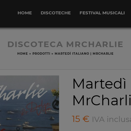
HOME
DISCOTECHE
FESTIVAL MUSICALI
DISCOTECA MRCHARLIE
HOME
»
PRODOTTI
»
MARTEDÌ ITALIANO | MRCHARLIE
Martedì 
MrCharl
15
€
IVA inclus