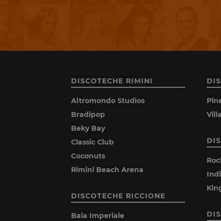
DISCOTECHE RIMINI
DI
Altromondo Studios
Pin
Bradipop
Vil
Beky Bay
DI
Classic Club
Coconuts
Roc
Rimini Beach Arena
Ind
Kin
DISCOTECHE RICCIONE
DI
Baia Imperiale