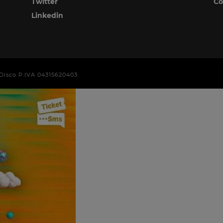
Twitter
Co
Linkedin
era Disco P.IVA 04315620403