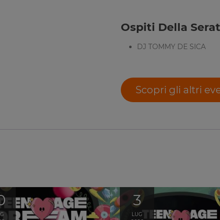
Ospiti Della Serat
DJ TOMMY DE SICA
Scopri gli altri ev
0
3
UG
LUG