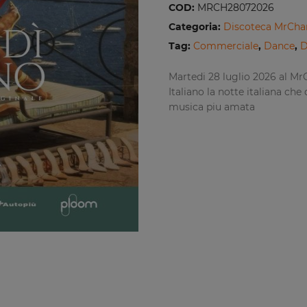
COD:
MRCH28072026
Categoria:
Discoteca MrChar
Tag:
Commerciale
,
Dance
,
D
Martedi 28 luglio 2026 al Mr
Italiano la notte italiana che 
musica piu amata