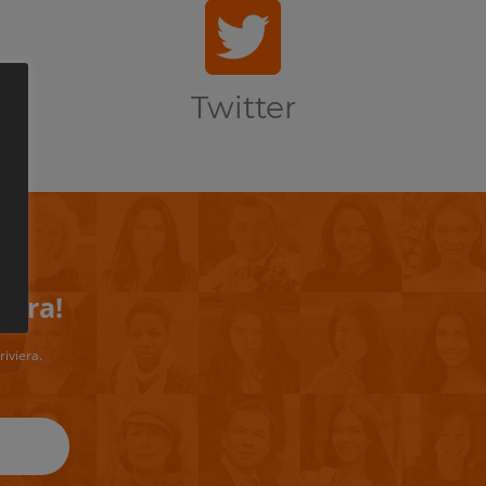
Twitter
iera!
riviera.