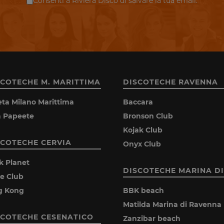
Consenti a Riviera Disco di salvare la tua email.
SCOTECHE M. MARITTIMA
DISCOTECHE RAVENNA
eta Milano Marittima
Baccara
la Papeete
Bronson Club
Kojak Club
SCOTECHE CERVIA
Onyx Club
k Planet
DISCOTECHE MARINA DI
ie Club
g Kong
BBK beach
Matilda Marina di Ravenna
SCOTECHE CESENATICO
Zanzibar beach