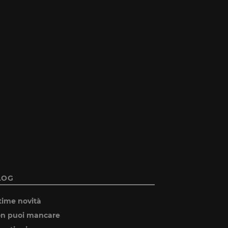
LOG
time novità
n puoi mancare