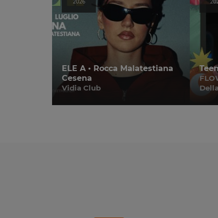
2026
20
ELE A • Rocca Malatestiana
Teen
Cesena
FLOW
Vidia Club
Dell