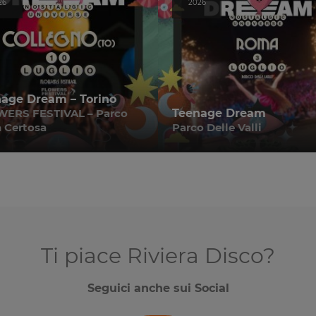
26
2026
age Dream – Torino
ERS FESTIVAL – Parco
Teenage Dream
a Certosa
Parco Delle Valli
Ti piace Riviera Disco?
Seguici anche sui Social