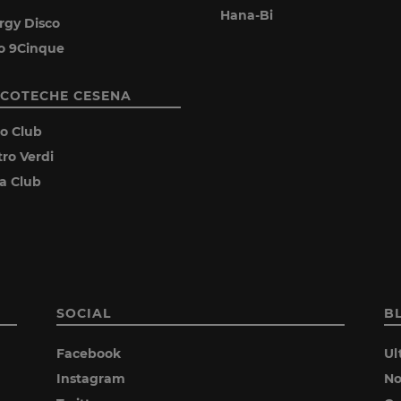
Hana-Bi
rgy Disco
o 9Cinque
SCOTECHE CESENA
ro Club
tro Verdi
ia Club
SOCIAL
B
Facebook
Ul
Instagram
No