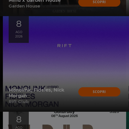
Minu x Garden House
SCOPRI
Garden House
8
AGO
2026
Monolink, Fideles, Nick
SCOPRI
Morgan
Rift Club
8
AGO