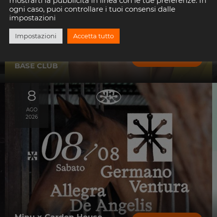
mostrarti la pubblicità in linea con le tue preferenze. In
ogni caso, puoi controllare i tuoi consensi dalle
impostazioni
Impostazioni
Accetta tutto
Megan Ria
SCOPRI
BASE CLUB
8
AGO
2026