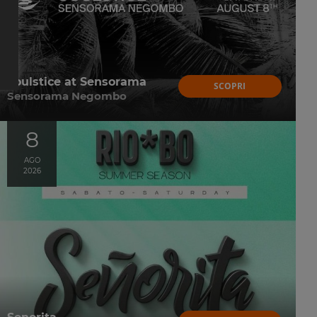
Soulstice at Sensorama
SCOPRI
Sensorama Negombo
8
AGO
2026