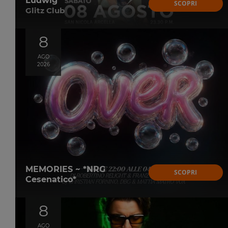
Ludwig
SCOPRI
Glitz Club
8
AGO
2026
MEMORIES ~ *NRG
SCOPRI
Cesenatico*
8
AGO