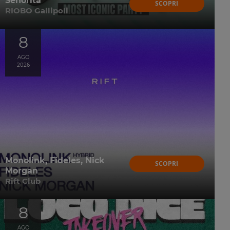
Senorita
SCOPRI
RIOBO Gallipoli
8
AGO
2026
Monolink, Fideles, Nick
SCOPRI
Morgan
Rift Club
8
AGO