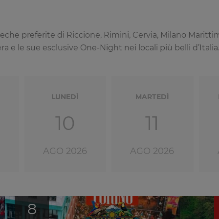
coteche preferite di Riccione, Rimini, Cervia, Milano Mari
 e le sue esclusive One-Night nei locali più belli d’Italia
LUNEDÌ
MARTEDÌ
10
11
AGO 2026
AGO 2026
8