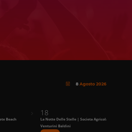
8
Agosto 2026
18
te Beach
La Notte Delle Stelle | Societa Agricola
M
Venturini Baldini