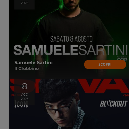
2026
Samuele Sartini
SCOPRI
Il Clubbino
8
AGO
2026