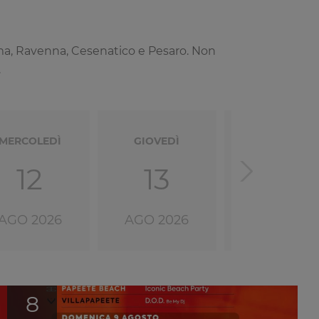
ttima, Ravenna, Cesenatico e Pesaro. Non
.
MERCOLEDÌ
GIOVEDÌ
VENERDÌ
12
13
14
AGO 2026
AGO 2026
AGO 2026
8