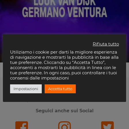
Rifiuta tutto
East End Dubs + Luuk Van Dijk
Utiliziamo i cookie per darti la migliore esperienza
IlMuretto®
di navigazione e mostrarti la pubblicità in base alla
tue preferenze. Cliccando su “Accetta Tutto”,
acconsenti a mostrarti la pubblicità in linea con le
tue preferenze. In ogni caso, puoi controllare i tuoi
consensi dalle impostazioni
Impostazioni
Accetta tutto
Ti piace Riviera Disco?
Seguici anche sui Social