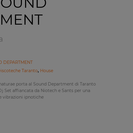
 SOUND
TMENT
a
ND DEPARTMENT
iscoteche Taranto
,
House
naturae porta al Sound Department di Taranto
Dj Set affiancata da Niotech e Sants per una
e vibrazioni ipnotiche