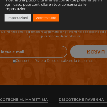
mostrarti la pubblicità in linea con le tue preferenze. In
ogni caso, puoi controllare i tuoi consensi dalle
impostazioni
Impostazioni
Accetta tutto
perderti i tuoi eventi preferiti in Riv
il tuo indirizzo email per rimanere aggiornato con gli eventi nelle discoteche della 
È gratis!. E puoi disiscriverti quando vuoi.
ISCRIVITI
Consenti a Riviera Disco di salvare la tua email.
SCOTECHE M. MARITTIMA
DISCOTECHE RAVENNA