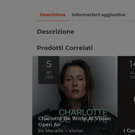
Descrizione
Informazioni aggiuntive
Descrizione
Prodotti Correlati
5
1
SET
A
2026
20
Charlotte De Witte At Vision
Open Air
Ex Macello – Vision
| Co