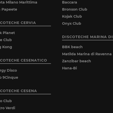
eta Milano Marittima
Baccara
la Papeete
Bronson Club
Kojak Club
SCOTECHE CERVIA
Onyx Club
k Planet
DISCOTECHE MARINA DI
ie Club
g Kong
BBK beach
Matilda Marina di Ravenna
SCOTECHE CESENATICO
Zanzibar beach
Hana-Bi
rgy Disco
o 9Cinque
SCOTECHE CESENA
ro Club
tro Verdi