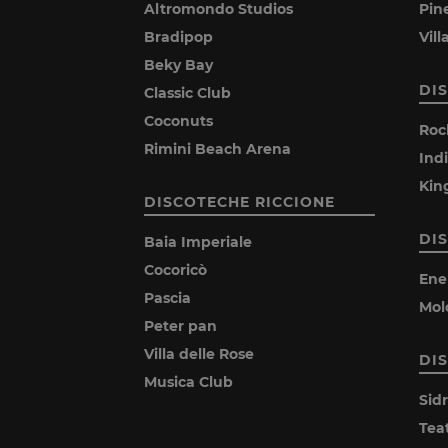
Altromondo Studios
Pin
Bradipop
Vil
Beky Bay
DI
Classic Club
Coconuts
Roc
Rimini Beach Arena
Ind
Kin
DISCOTECHE RICCIONE
DI
Baia Imperiale
Cocoricò
Ene
Pascia
Mol
Peter pan
Villa delle Rose
DI
Musica Club
Sid
Tea