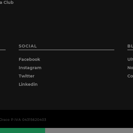
ia Club
SOCIAL
B
Facebook
Ul
Instagram
No
Twitter
Co
Linkedin
era Disco P.IVA 04315620403