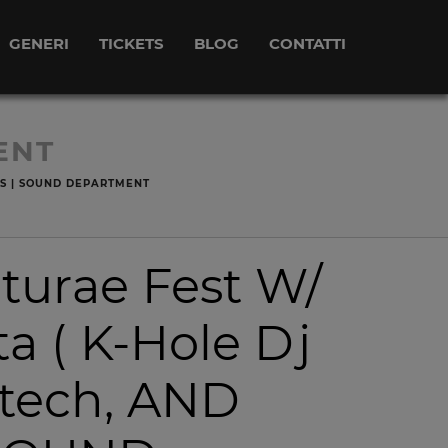
GENERI
TICKETS
BLOG
CONTATTI
ENT
TS | SOUND DEPARTMENT
turae Fest W/
a ( K-Hole Dj
otech, AND