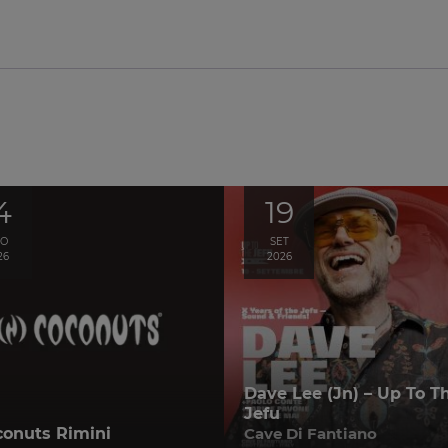
4
19
GO
SET
26
2026
Dave Lee (Jn) – Up To T
Jefu
conuts Rimini
Cave Di Fantiano