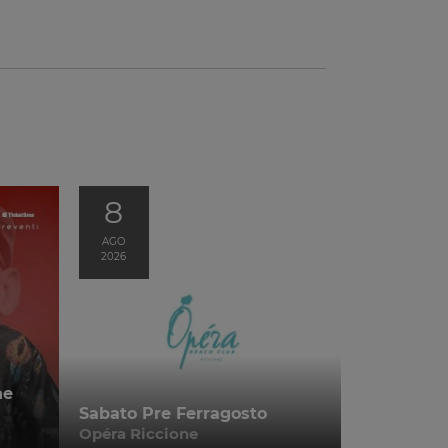
8
AGO
2026
he
Sabato Pre Ferragosto
Opéra Riccione