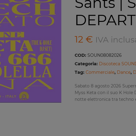
Sants |
DEPAR
12
€
IVA inclus
COD:
SOUN08082026
Categoria:
Discoteca SOU
Tag:
Commerciale
,
Dance
,
D
Sabato 8 agosto 2026 Super
Myss Keta con il suo K Hole 
notte elettronica tra techno 