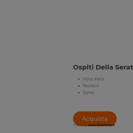
Ospiti Della Serat
Myss Keta
Niotech
Sants
Acquista
Power by
www.ticketsms.it