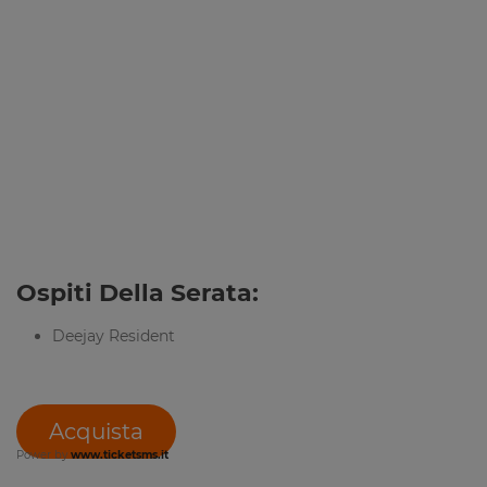
Ospiti Della Serata:
Deejay Resident
Acquista
Power by
www.ticketsms.it