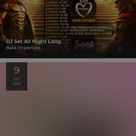
DJ Set All Night Long
Baia Imperiale
9
LUG
2026