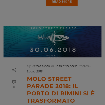
READ MORE
By
Riviera Disco
In
Cosa ti sei perso
Posted
5
Luglio 2018
MOLO STREET
PARADE 2018: IL
0
PORTO DI RIMINI SI È
TRASFORMATO