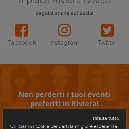
Ti piace Riviera Disco?
Seguici anche sui Social
Facebook
Instagram
Twitter
Non perderti i tuoi eventi
preferiti in Riviera!
Scrivi il tuo indirizzo email per rimanere aggiornato con gli eventi nelle
Rifiuta tutto
discoteche della riviera.
Utiliziamo i cookie per darti la migliore esperienza
È gratis!. E puoi disiscriverti quando vuoi.