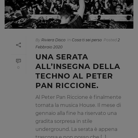
By
Riviera Disco
In
Cosa ti sei perso
Posted
2
Febbraio 2020
UNA SERATA
ALL’INSEGNA DELLA
0
TECHNO AL PETER
PAN RICCIONE.
Al Peter Pan Riccione è finalmente
tornata la musica House. Il mese di
gennaio alla fine ha riservato una
gradita sorpresa in stile
underground. La serata è appena
trascorsa e non posso che [...]