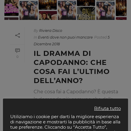
By
Riviera Disco
In
Eventi dove non puoi mancare
Posted
5
Dicembre 2018
IL DRAMMA DI
0
CAPODANNO: CHE
COSA FAI L’ULTIMO
DELL’ANNO?
Che cosa fai a Capodanno? È questa
la domanda più comune che dalla
metà di novembre in poi ti assilla
Rifiuta tutto
ogni giorno. Cerchi aiuto dagli amici,
Utiliziamo i cookie per darti la migliore esperienza
di navigazione e mostrarti la pubblicità in base alla
dalla morosa/moroso o dai Social. Ma
tue preferenze. Cliccando su “Accetta Tutto”,
niente, anche [...]