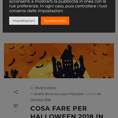
acconsenti a mostrarti la pubblicità in linea con le
tue preferenze. In ogni caso, puoi controllare i tuoi
consensi dalle impostazioni
READ MORE
Impostazioni
Accetta tutto
By
Riviera Disco
In
Eventi dove non puoi mancare
Posted
24
Ottobre 2018
COSA FARE PER
0
HALLOWEEN 2018 IN